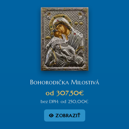
Bohorodička Milostivá
od
307,50€
bez DPH:
od
250,00€
ZOBRAZIŤ