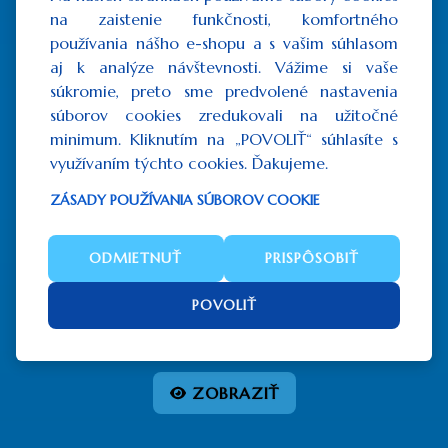
na zaistenie funkčnosti, komfortného
používania nášho e-shopu a s vašim súhlasom
aj k analýze návštevnosti. Vážime si vaše
súkromie, preto sme predvolené nastavenia
súborov cookies zredukovali na užitočné
minimum. Kliknutím na „POVOLIŤ“ súhlasíte s
využívaním týchto cookies. Ďakujeme.
ZÁSADY POUŽÍVANIA SÚBOROV COOKIE
ODMIETNUŤ
PRISPÔSOBIŤ
Bohorodička Milostivá
POVOLIŤ
od
307,50€
bez DPH:
od
250,00€
ZOBRAZIŤ