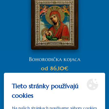
Bohorodička kojaca
od
86,10€
bez DPH:
od
70,00€
Tieto stránky používajú
ZOBRAZIŤ
cookies
Na našich stránkach používame súbory cookies