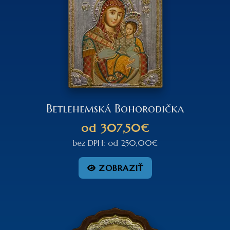
Betlehemská Bohorodička
od
307,50€
bez DPH:
od
250,00€
ZOBRAZIŤ