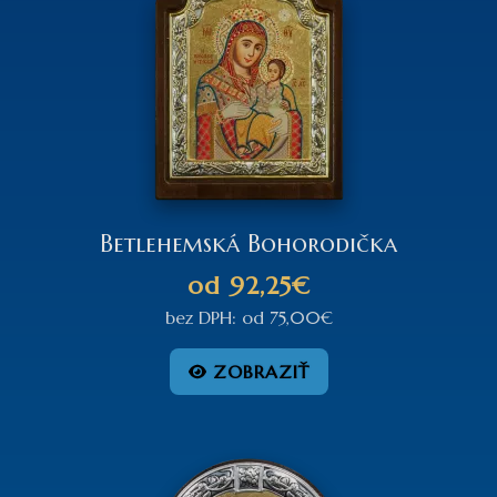
Betlehemská Bohorodička
od
92,25€
bez DPH:
od
75,00€
ZOBRAZIŤ