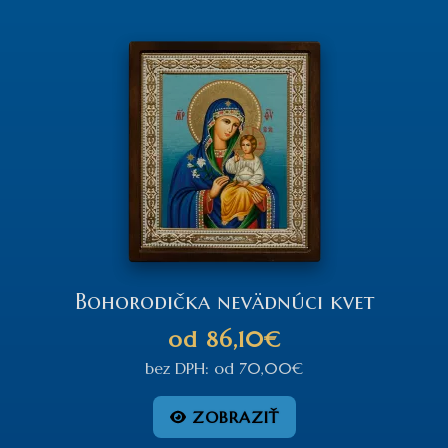
Bohorodička nevädnúci kvet
od
86,10€
bez DPH:
od
70,00€
ZOBRAZIŤ