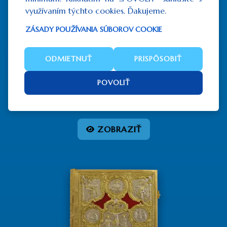
využívaním týchto cookies. Ďakujeme.
ZÁSADY POUŽÍVANIA SÚBOROV COOKIE
ODMIETNUŤ
PRISPÔSOBIŤ
Evanjeliár IX
POVOLIŤ
1 537,50€
bez DPH: 1 250,00€
ZOBRAZIŤ