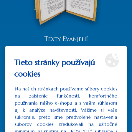
Texty Evanjelií
86,10€
bez DPH: 70,00€
Tieto stránky používajú
cookies
ZOBRAZIŤ
Na našich stránkach používame súbory cookies
na zaistenie funkčnosti, komfortného
používania nášho e-shopu a s vašim súhlasom
aj k analýze návštevnosti. Vážime si vaše
súkromie, preto sme predvolené nastavenia
súborov cookies zredukovali na užitočné
minimum. Kliknutím na „POVOLIŤ“ súhlasíte s