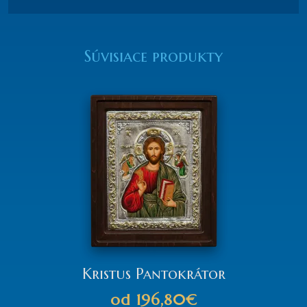
Súvisiace produkty
Kristus Pantokrátor
od
196,80€