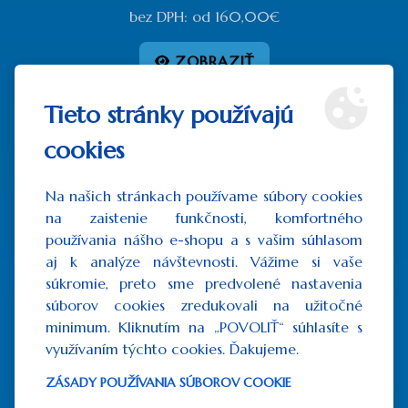
bez DPH:
od
160,00€
ZOBRAZIŤ
Tieto stránky používajú
cookies
Na našich stránkach používame súbory cookies
na zaistenie funkčnosti, komfortného
používania nášho e-shopu a s vašim súhlasom
aj k analýze návštevnosti. Vážime si vaše
súkromie, preto sme predvolené nastavenia
súborov cookies zredukovali na užitočné
minimum. Kliknutím na „POVOLIŤ“ súhlasíte s
využívaním týchto cookies. Ďakujeme.
Betlehem Narodenie Pána
ZÁSADY POUŽÍVANIA SÚBOROV COOKIE
od
184,50€