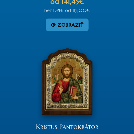
od
141,45€
bez DPH:
od
115,00€
ZOBRAZIŤ
Kristus Pantokrátor