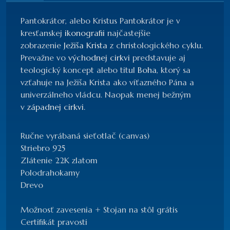
Pantokrátor, alebo Kristus Pantokrátor je v
kresťanskej
ikonografii
najčastejšie
zobrazenie
Ježiša Krista
z christologického cyklu.
Prevažne vo
východnej cirkvi
predstavuje aj
teologický koncept alebo titul
Boha
, ktorý sa
vzťahuje na Ježiša Krista ako víťazného Pána a
univerzálneho vládcu. Naopak menej bežným
v
západnej cirkvi
.
Ručne vyrábaná sieťotlač (canvas)
Striebro 925
Zlátenie 22K zlatom
Polodrahokamy
Drevo
Možnosť zavesenia + Stojan na stôl grátis
Certifikát pravosti