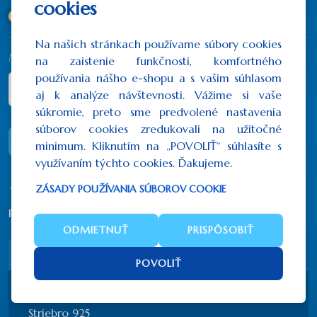
cookies
20x16 cm
(123,00€)
Na našich stránkach používame súbory cookies
Množstvo
na zaistenie funkčnosti, komfortného
používania nášho e-shopu a s vašim súhlasom
aj k analýze návštevnosti. Vážime si vaše
súkromie, preto sme predvolené nastavenia
súborov cookies zredukovali na užitočné
DO KOŠÍKA
minimum. Kliknutím na „POVOLIŤ“ súhlasíte s
využívaním týchto cookies. Ďakujeme.
ZÁSADY POUŽÍVANIA SÚBOROV COOKIE
Počet hodnotení: 0
/
Napísať recenziu
ODMIETNUŤ
PRISPÔSOBIŤ
Popis
Recenzie (0)
POVOLIŤ
Ručne vyrábaná sieťotlač (canvas)
Striebro 925