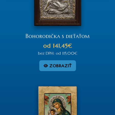
Bohorodička s dieťaťom
od
141,45€
bez DPH:
od
115,00€
ZOBRAZIŤ