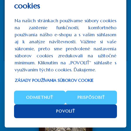
Ručne vyrábaná sieťotlač (canvas)
cookies
Striebro 925
Zlátenie 22K zlatom
Na našich stránkach používame súbory cookies
Polodrahokamy
na zaistenie funkčnosti, komfortného
Drevo
používania nášho e-shopu a s vašim súhlasom
aj k analýze návštevnosti. Vážime si vaše
Možnosť zavesenia + Stojan na stôl grátis
súkromie, preto sme predvolené nastavenia
Certifikát pravosti
súborov cookies zredukovali na užitočné
minimum. Kliknutím na „POVOLIŤ“ súhlasíte s
využívaním týchto cookies. Ďakujeme.
Súvisiace produkty
ZÁSADY POUŽÍVANIA SÚBOROV COOKIE
ODMIETNUŤ
PRISPÔSOBIŤ
POVOLIŤ