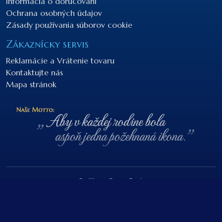
Informácia o doručovaní
Ochrana osobných údajov
Zásady používania súborov cookie
Zákaznícky servis
Reklamácie a Vrátenie tovaru
Kontaktujte nás
Mapa stránok
Beží na
OpenCart
NEBOnaZEMI.sk © 2026
Developed by I.G.D.S.