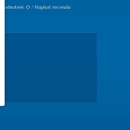
 hodnotení: 0
/
Napísať recenziu