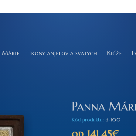
y Márie
Ikony anjelov a svätých
Kríže
E
Panna Mári
Kód produktu:
d-100
od
141,45€