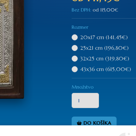
Bez DPH:
od
115,00€
Rozmer
20x17 cm
(141,45€)
25x21 cm
(196,80€)
32x25 cm
(319,80€)
43x36 cm
(615,00€)
Množstvo
DO KOŠÍKA