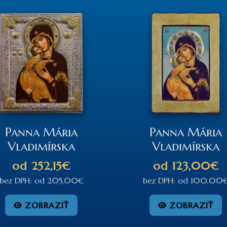
Panna Mária
Panna Mária
Vladimírska
Vladimírska
od
252,15€
od
123,00€
bez DPH:
od
205,00€
bez DPH:
od
100,00
ZOBRAZIŤ
ZOBRAZIŤ