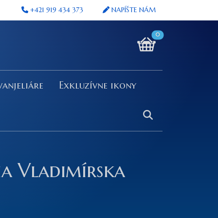
+421 919 434 373
NAPÍŠTE NÁM
0
vanjeliáre
Exkluzívne ikony
a Vladimírska