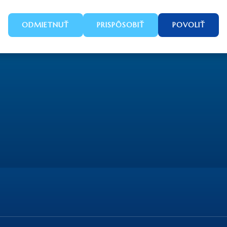
Počet
ODMIETNUŤ
PRISPÔSOBIŤ
POVOLIŤ