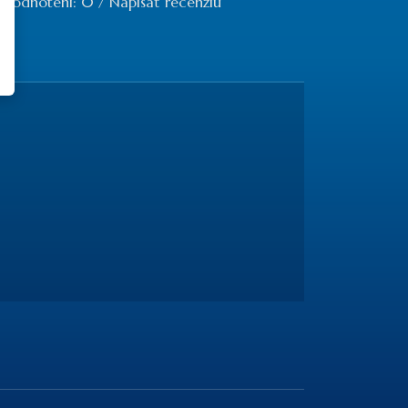
 hodnotení: 0
/
Napísať recenziu