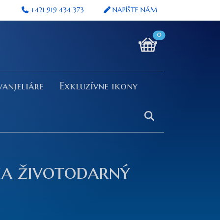
+421 919 434 373
NAPÍŠTE NÁM
0
vanjeliáre
Exkluzívne ikony
a životodarný