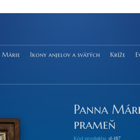
y Márie
Ikony anjelov a svätých
Kríže
E
Panna Mári
prameň
Kód produktu:
d-187