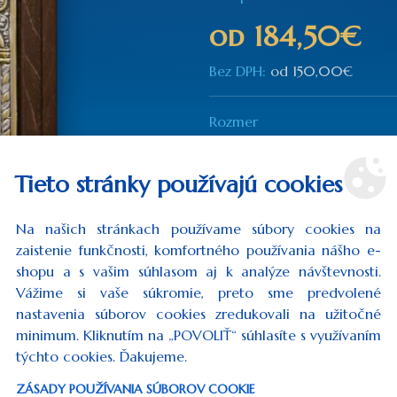
od
184,50€
Bez DPH:
od
150,00€
Rozmer
24x17 cm
(184,50€)
Tieto stránky používajú cookies
40x27 cm
(455,10€)
Na našich stránkach používame súbory cookies na
Množstvo
zaistenie funkčnosti, komfortného používania nášho e-
shopu a s vašim súhlasom aj k analýze návštevnosti.
Vážime si vaše súkromie, preto sme predvolené
nastavenia súborov cookies zredukovali na užitočné
minimum. Kliknutím na „POVOLIŤ“ súhlasíte s využívaním
DO KOŠÍKA
týchto cookies. Ďakujeme.
ZÁSADY POUŽÍVANIA SÚBOROV COOKIE