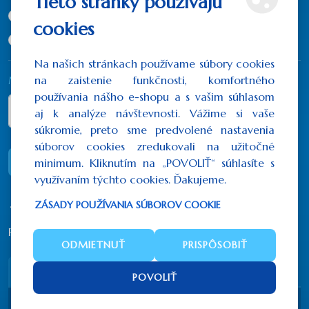
Tieto stránky používajú
20x17 cm
(141,45€)
cookies
25x21 cm
(196,80€)
Na našich stránkach používame súbory cookies
na zaistenie funkčnosti, komfortného
Množstvo
používania nášho e-shopu a s vašim súhlasom
aj k analýze návštevnosti. Vážime si vaše
súkromie, preto sme predvolené nastavenia
súborov cookies zredukovali na užitočné
DO KOŠÍKA
minimum. Kliknutím na „POVOLIŤ“ súhlasíte s
využívaním týchto cookies. Ďakujeme.
ZÁSADY POUŽÍVANIA SÚBOROV COOKIE
Počet hodnotení: 0
/
Napísať recenziu
ODMIETNUŤ
PRISPÔSOBIŤ
Popis
Recenzie (0)
POVOLIŤ