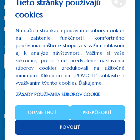
Tieto stránky používajú
16x11 cm
(86,10€)
cookies
20x16 cm
(123,00€)
33x25 cm
(270,60€)
Na našich stránkach používame súbory cookies
na zaistenie funkčnosti, komfortného
používania nášho e-shopu a s vašim súhlasom
Množstvo
aj k analýze návštevnosti. Vážime si vaše
súkromie, preto sme predvolené nastavenia
súborov cookies zredukovali na užitočné
minimum. Kliknutím na „POVOLIŤ“ súhlasíte s
využívaním týchto cookies. Ďakujeme.
DO KOŠÍKA
ZÁSADY POUŽÍVANIA SÚBOROV COOKIE
ODMIETNUŤ
PRISPÔSOBIŤ
Počet hodnotení: 0
/
Napísať recenziu
POVOLIŤ
Popis
Recenzie (0)