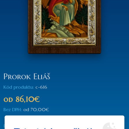
Prorok Eliáš
Kód produktu:
c-616
od
86,10€
Bez DPH:
od
70,00€
Rozmer