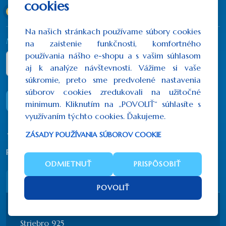
cookies
33x26 cm
(430,50€)
Na našich stránkach používame súbory cookies
Množstvo
na zaistenie funkčnosti, komfortného
používania nášho e-shopu a s vašim súhlasom
aj k analýze návštevnosti. Vážime si vaše
súkromie, preto sme predvolené nastavenia
súborov cookies zredukovali na užitočné
DO KOŠÍKA
minimum. Kliknutím na „POVOLIŤ“ súhlasíte s
využívaním týchto cookies. Ďakujeme.
ZÁSADY POUŽÍVANIA SÚBOROV COOKIE
Počet hodnotení: 0
/
Napísať recenziu
ODMIETNUŤ
PRISPÔSOBIŤ
Popis
Recenzie (0)
POVOLIŤ
Ručne vyrábaná sieťotlač (canvas)
Striebro 925