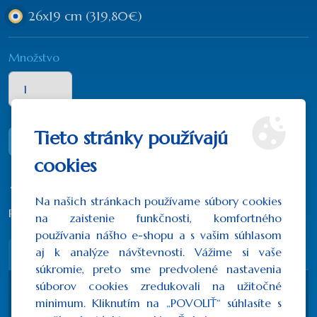
26x19 cm
(319,80€)
Množstvo
Tieto stránky používajú
DO KOŠÍKA
cookies
Na našich stránkach používame súbory cookies
Počet hodnotení: 0
/
Napísať recenziu
na zaistenie funkčnosti, komfortného
používania nášho e-shopu a s vašim súhlasom
aj k analýze návštevnosti. Vážime si vaše
Popis
Recenzie (0)
súkromie, preto sme predvolené nastavenia
súborov cookies zredukovali na užitočné
Strieborná ikona bez dreveného rámu
minimum. Kliknutím na „POVOLIŤ“ súhlasíte s
Ručne vyrábaná sieťotlač (canvas)