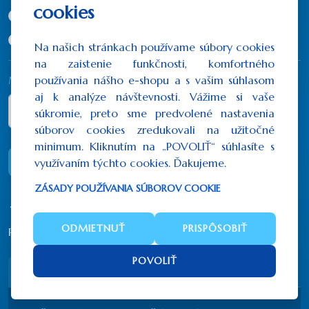
cookies
21x16 cm
(79,95€)
29x21 cm
(123,00€)
Na našich stránkach používame súbory cookies
na zaistenie funkčnosti, komfortného
používania nášho e-shopu a s vašim súhlasom
Množstvo
aj k analýze návštevnosti. Vážime si vaše
súkromie, preto sme predvolené nastavenia
súborov cookies zredukovali na užitočné
minimum. Kliknutím na „POVOLIŤ“ súhlasíte s
DO KOŠÍKA
využívaním týchto cookies. Ďakujeme.
ZÁSADY POUŽÍVANIA SÚBOROV COOKIE
ODMIETNUŤ
PRISPÔSOBIŤ
Počet hodnotení: 0
/
Napísať recenziu
POVOLIŤ
Popis
Recenzie (0)