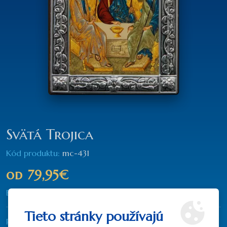
Svätá Trojica
Kód produktu:
mc-431
od
79,95€
Bez DPH:
od
65,00€
Tieto stránky používajú
Rozmer