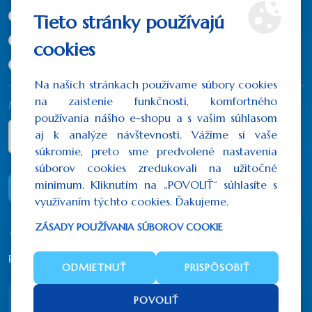
11x9 cm
(73,80€)
Tieto stránky používajú
15x12 cm
(123,00€)
cookies
19x15 cm
(184,50€)
Na našich stránkach používame súbory cookies
na zaistenie funkčnosti, komfortného
Množstvo
používania nášho e-shopu a s vašim súhlasom
aj k analýze návštevnosti. Vážime si vaše
súkromie, preto sme predvolené nastavenia
súborov cookies zredukovali na užitočné
minimum. Kliknutím na „POVOLIŤ“ súhlasíte s
DO KOŠÍKA
využívaním týchto cookies. Ďakujeme.
ZÁSADY POUŽÍVANIA SÚBOROV COOKIE
Počet hodnotení: 0
/
Napísať recenziu
ODMIETNUŤ
PRISPÔSOBIŤ
Popis
Recenzie (0)
POVOLIŤ