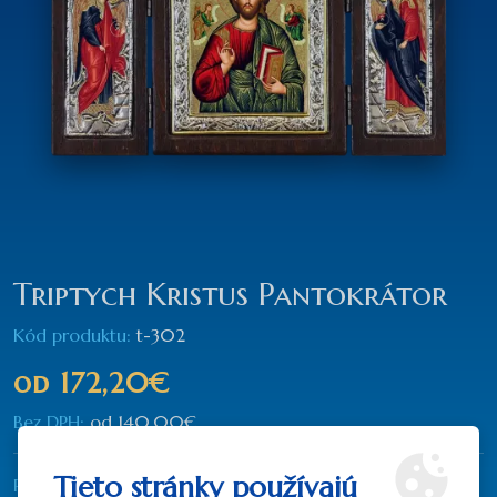
Triptych Kristus Pantokrátor
Kód produktu:
t-302
od
172,20€
Bez DPH:
od
140,00€
Tieto stránky používajú
Rozmer