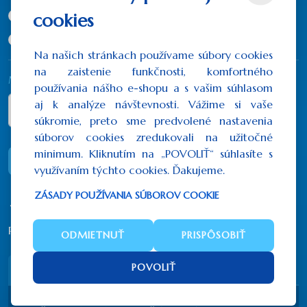
17x24 cm
(172,20€)
cookies
21x32 cm
(246,00€)
Na našich stránkach používame súbory cookies
na zaistenie funkčnosti, komfortného
Množstvo
používania nášho e-shopu a s vašim súhlasom
aj k analýze návštevnosti. Vážime si vaše
súkromie, preto sme predvolené nastavenia
súborov cookies zredukovali na užitočné
minimum. Kliknutím na „POVOLIŤ“ súhlasíte s
DO KOŠÍKA
využívaním týchto cookies. Ďakujeme.
ZÁSADY POUŽÍVANIA SÚBOROV COOKIE
Počet hodnotení: 0
/
Napísať recenziu
ODMIETNUŤ
PRISPÔSOBIŤ
POVOLIŤ
Popis
Recenzie (0)