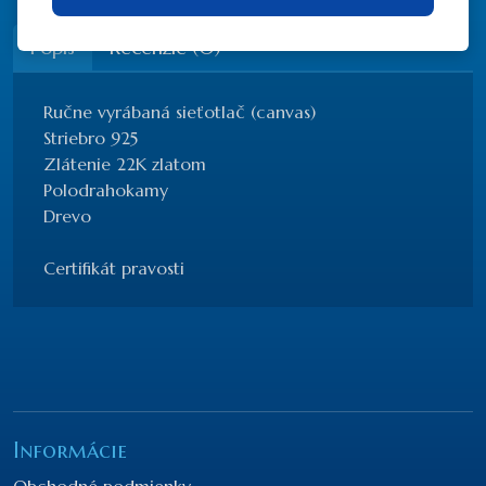
Popis
Recenzie (0)
Ručne vyrábaná sieťotlač (canvas)
Striebro 925
Zlátenie 22K zlatom
Polodrahokamy
Drevo
Certifikát pravosti
Informácie
Obchodné podmienky