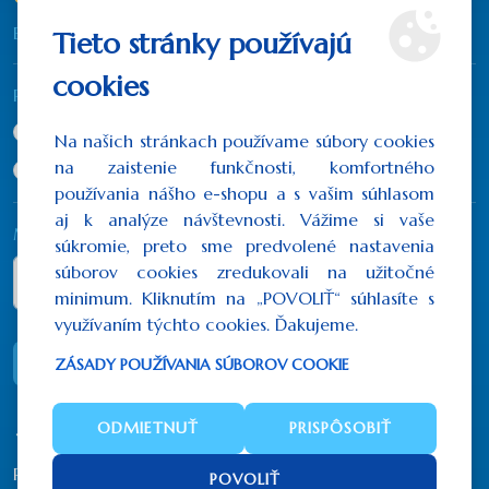
Bez DPH:
od
230,00€
Tieto stránky používajú
cookies
Rozmer
26x37 cm
(282,90€)
Na našich stránkach používame súbory cookies
na zaistenie funkčnosti, komfortného
40x50 cm
(615,00€)
používania nášho e-shopu a s vašim súhlasom
aj k analýze návštevnosti. Vážime si vaše
Množstvo
súkromie, preto sme predvolené nastavenia
súborov cookies zredukovali na užitočné
minimum. Kliknutím na „POVOLIŤ“ súhlasíte s
využívaním týchto cookies. Ďakujeme.
DO KOŠÍKA
ZÁSADY POUŽÍVANIA SÚBOROV COOKIE
ODMIETNUŤ
PRISPÔSOBIŤ
Počet hodnotení: 0
/
Napísať recenziu
POVOLIŤ