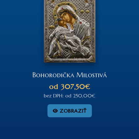
Bohorodička Milostivá
od
307,50€
bez DPH:
od
250,00€
ZOBRAZIŤ