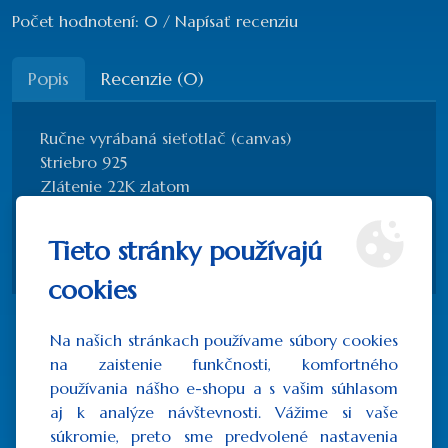
Počet hodnotení: 0
/
Napísať recenziu
Popis
Recenzie (0)
Ručne vyrábaná sieťotlač (canvas)
Striebro 925
Zlátenie 22K zlatom
Prírodné pozlátené drevo
Tieto stránky používajú
Certifikát pravosti
cookies
Na našich stránkach používame súbory cookies
Súvisiace produkty
na zaistenie funkčnosti, komfortného
používania nášho e-shopu a s vašim súhlasom
aj k analýze návštevnosti. Vážime si vaše
súkromie, preto sme predvolené nastavenia