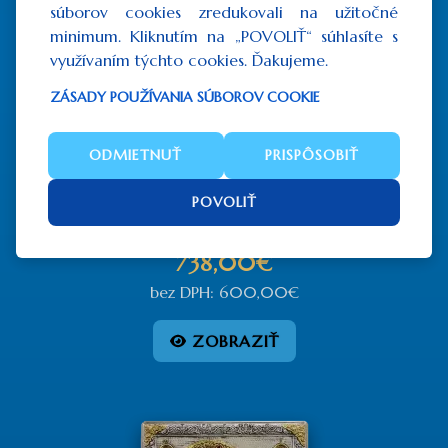
súborov cookies zredukovali na užitočné
minimum. Kliknutím na „POVOLIŤ“ súhlasíte s
využívaním týchto cookies. Ďakujeme.
ZÁSADY POUŽÍVANIA SÚBOROV COOKIE
ODMIETNUŤ
PRISPÔSOBIŤ
POVOLIŤ
Panna Mária sladké objatie
738,00€
bez DPH: 600,00€
ZOBRAZIŤ