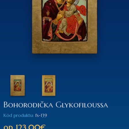
Bohorodička Glykofiloussa
Kód produktu:
fs-139
od
123,00€