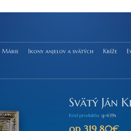
y Márie
Ikony anjelov a svätých
Kríže
E
Svätý Ján K
Kód produktu:
g-639s
od
319,80€