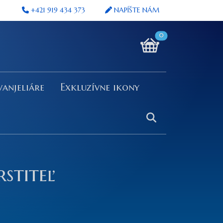
+421 919 434 373
NAPÍŠTE NÁM
0
vanjeliáre
Exkluzívne ikony
rstiteľ