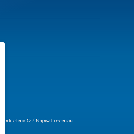
 hodnotení: 0
/
Napísať recenziu