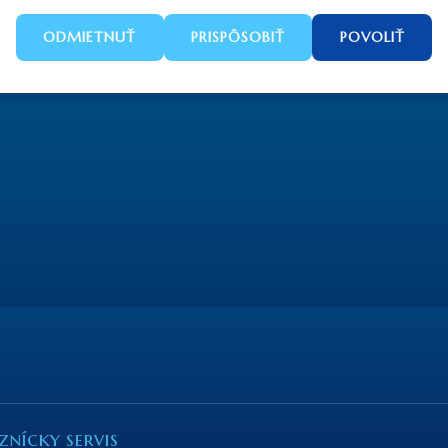
ODMIETNUŤ
PRISPÔSOBIŤ
POVOLIŤ
znícky servis