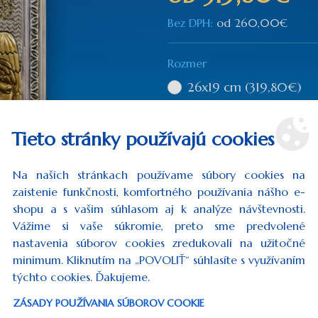
Bez DPH:
od
260,00€
Rozmer
26x19 cm
(319,80€)
35x28 cm
(615,00€)
Tieto stránky používajú cookies
Množstvo
Na našich stránkach používame súbory cookies na
zaistenie funkčnosti, komfortného používania nášho e-
shopu a s vašim súhlasom aj k analýze návštevnosti.
Vážime si vaše súkromie, preto sme predvolené
DO KOŠÍKA
nastavenia súborov cookies zredukovali na užitočné
minimum. Kliknutím na „POVOLIŤ“ súhlasíte s využívaním
týchto cookies. Ďakujeme.
Počet
ZÁSADY POUŽÍVANIA SÚBOROV COOKIE